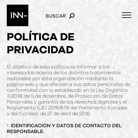
BUSCAR
POLÍTICA DE
PRIVACIDAD
El objetivo de esta política es informar a los
interesados acerca de los distintos tratamientos
realizados por esta organización mediante la
página web y que afecten a sus datos personales de
conformidad con lo establecido en la Ley Orgánica
3/2018, de 5 de diciembre, de Protección de Datos
Personales y garantía de los derechos digitales y el
Reglamento (UE) 2016/679 del Parlamento Europeo
y del Consejo de 27 de abril de 2016.
1.
IDENTIFICACIÓN Y DATOS DE CONTACTO DEL
RESPONSABLE.