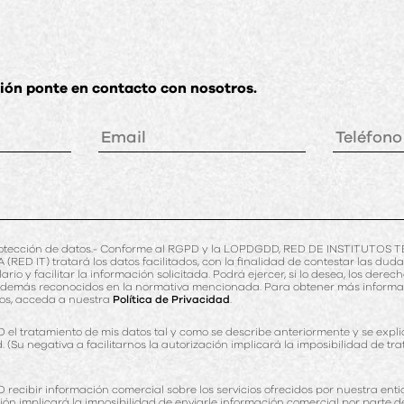
ón ponte en contacto con nosotros.
rotección de datos.- Conforme al RGPD y la LOPDGDD, RED DE INSTITUTO
D IT) tratará los datos facilitados, con la finalidad de contestar las duda
rio y facilitar la información solicitada. Podrá ejercer, si lo desea, los derec
, y demás reconocidos en la normativa mencionada. Para obtener más inform
os, acceda a nuestra
Política de Privacidad
.
 tratamiento de mis datos tal y como se describe anteriormente y se expli
d. (Su negativa a facilitarnos la autorización implicará la imposibilidad de tr
cibir información comercial sobre los servicios ofrecidos por nuestra enti
ción implicará la imposibilidad de enviarle información comercial por parte de