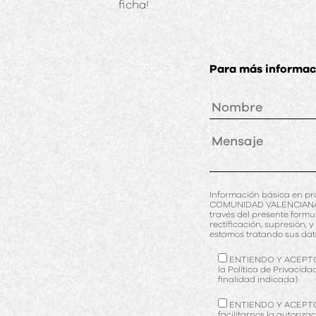
ficha!
Para más informaci
Información básica en p
COMUNIDAD VALENCIANA (RE
través del presente formula
rectificación, supresión
estamos tratando sus dat
ENTIENDO Y ACEPTO el
la Política de Privacida
finalidad indicada).
ENTIENDO Y ACEPTO re
facilitarnos la autoriza