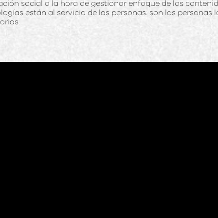
ción social a la hora de gestionar enfoque de los contenid
logías están al servicio de las personas: son las personas la
orias.