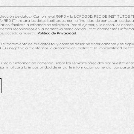
rotección de datos.- Conforme al RGPD y la LOPDGDD, RED DE INSTITUTO
D IT) tratará los datos facilitados, con la finalidad de contestar las duda
rio y facilitar la información solicitada. Podrá ejercer, si lo desea, los derec
, y demás reconocidos en la normativa mencionada. Para obtener más inform
os, acceda a nuestra
Política de Privacidad
.
 tratamiento de mis datos tal y como se describe anteriormente y se expli
d. (Su negativa a facilitarnos la autorización implicará la imposibilidad de tr
cibir información comercial sobre los servicios ofrecidos por nuestra enti
ción implicará la imposibilidad de enviarle información comercial por parte de