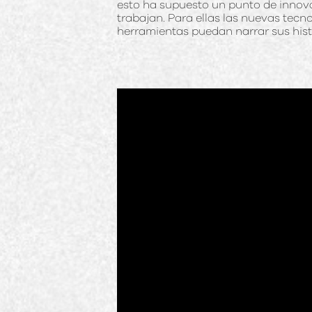
esto ha supuesto un punto de innova
trabajan. Para ellas las nuevas tecno
herramientas puedan narrar sus hist