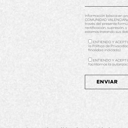
Información básica en p
COMUNIDAD VALENCIANA (RE
través del presente formula
rectificación, supresión
estamos tratando sus dat
ENTIENDO Y ACEPTO el
la Política de Privacida
finalidad indicada).
ENTIENDO Y ACEPTO re
facilitarnos la autoriza